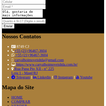
Nossos Contatos
8749 CJ
+55 (21) 96467-3604
+55 (21) 96467-3604
carvalhoimoveisltda@gmail.com
https://www.carvalhoimoveisltda.com.br/
Rua Papa Pio XII - n° 225
Loja 1 - Magé/RJ
Telegram
I
Linkedin
I
Instagram
I
Youtube
Mapa do Site
HOME
COMPRAR
VENDER