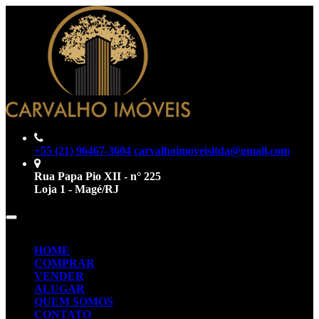
+55 (21) 96467-3604
carvalhoimoveisltda@gmail.com
Rua Papa Pio XII - n° 225
Loja 1 - Magé/RJ
Toggle
Menu
navigation
HOME
COMPRAR
VENDER
ALUGAR
QUEM SOMOS
CONTATO