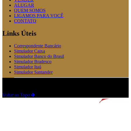
ALUGAR
QUEM SOMOS
LIGAMOS PARA VOCÊ
CONTATO
Links Úteis
Correspondente Bancário
Simulador Caixa
Simulador Banco do Brasil
Simulador Bradesco
Simulador Itaú
Simulador Santander
© 2022 Todos os direitos são reservados - Carvalho Imóveis Ltda
Voltar ao Topo